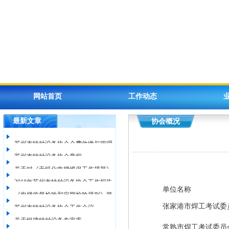
网站首页
工作动态
最新文章
协会概况
考试考核
检验机构
苏州市特种设备协会会费收缴与管理
苏州市特种设备协会章程
关于对《无纸化电梯维保工作规范》
办法
2018年苏州市特种设备协会工作报告
单位名称
《电梯监督检验和定期检验规则》第
征求意见稿征询意见的通知 - 苏州市
张家港市焊工考试委
苏州市特种设备协会工作会议
关于组建特种设备专家库
2号修改单宣贯班的通知
市场监督管理局
常熟市焊工考试委员